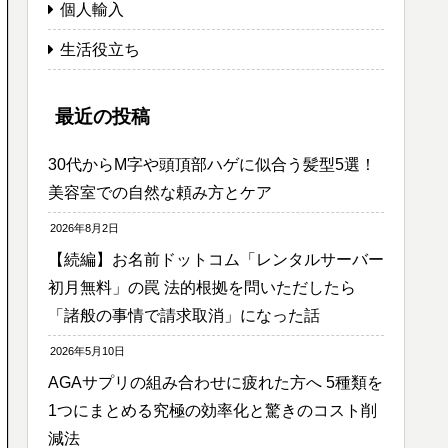
個人輸入
生活役立ち
最近の投稿
30代からM字や頭頂部ハゲに似合う髪型5選！
美容室での自然な頼み方とケア
2026年8月2日
【続編】お名前ドットコム「レンタルサーバー
初月無料」の罠 法的根拠を問いただしたら
「諸般の事情で請求取消」になった話
2026年5月10日
AGAサプリの組み合わせに疲れた方へ 5種類を
1つにまとめる究極の効率化と驚きのコスト削
減法