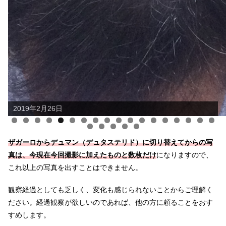
2019年2月26日
AGA治療開始6年7ヶ月経過の2025年11月5日撮影。
0
1
2
3
4
5
6
7
8
9
0
1
2
3
ザガーロからデュマン（デュタステリド）に切り替えてからの写
真は、今現在今回撮影に加えたものと数枚だけ
になりますので、
これ以上の写真を出すことはできません。
観察経過としても乏しく、変化も感じられないことからご理解く
ださい。経過観察が欲しいのであれば、他の方に頼ることをおす
すめします。