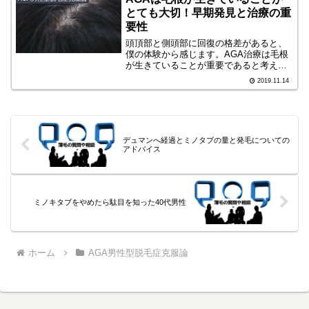
とても大切！早期発見と治療の重
要性
頭頂部と側頭部に回復の格差があると、
僕の体験から感じます。AGA治療は毛根
が生きていることが重要であると考え、
そのための早期発見・早期治療に重要性
2019.11.14
を説きます。
デュマンへ経過とミノタブの量と発毛についての
アドバイス
ミノキタブをやめたら駄目を知った40代男性
ホーム
AGA男性型脱毛症克服論