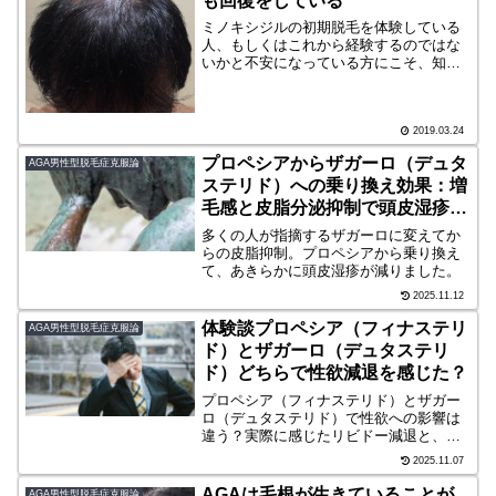
も回復をしている
ミノキシジルの初期脱毛を体験している
人、もしくはこれから経験するのではな
いかと不安になっている方にこそ、知っ
ておいてほしいことがあります。初期脱
毛の期間中も発毛や育毛は行っています
ので安心してください。脱毛だけではな
2019.03.24
い発毛もしているお正月が...
プロペシアからザガーロ（デュタ
AGA男性型脱毛症克服論
ステリド）への乗り換え効果：増
毛感と皮脂分泌抑制で頭皮湿疹も
改善
多くの人が指摘するザガーロに変えてか
らの皮脂抑制。プロペシアから乗り換え
て、あきらかに頭皮湿疹が減りました。
2025.11.12
体験談プロペシア（フィナステリ
AGA男性型脱毛症克服論
ド）とザガーロ（デュタステリ
ド）どちらで性欲減退を感じた？
プロペシア（フィナステリド）とザガー
ロ（デュタステリド）で性欲への影響は
違う？実際に感じたリビドー減退と、そ
の後の改善までの経過を体験談として紹
2025.11.07
介します。
AGAは毛根が生きていることが
AGA男性型脱毛症克服論