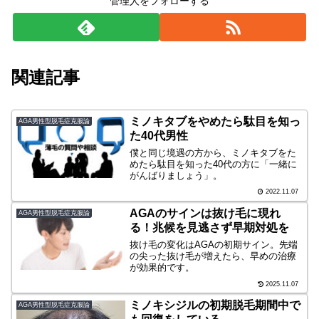
管理人をフォローする
関連記事
ミノキタブをやめたら駄目を知っ
AGA男性型脱毛症克服論
た40代男性
僕と同じ境遇の方から、ミノキタブをた
めたら駄目を知った40代の方に「一緒に
がんばりましょう」。
2022.11.07
AGAのサインは抜け毛に現れ
AGA男性型脱毛症克服論
る！兆候を見逃さず早期対処を
抜け毛の変化はAGAの初期サイン。先端
の尖った抜け毛が増えたら、早めの治療
が効果的です。
2025.11.07
ミノキシジルの初期脱毛期間中で
AGA男性型脱毛症克服論