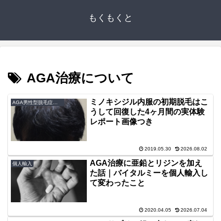
もくもくと
AGA治療について
ミノキシジル内服の初期脱毛はこ
AGA男性型脱毛症克服論
うして回復した4ヶ月間の実体験
レポート画像つき
2019.05.30
2026.08.02
AGA治療に亜鉛とリジンを加え
個人輸入
た話｜バイタルミーを個人輸入し
て変わったこと
2020.04.05
2026.07.04