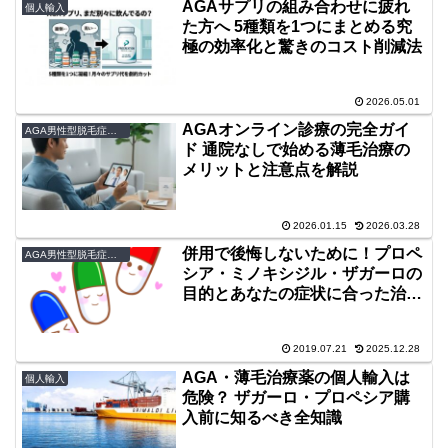
AGAサプリの組み合わせに疲れ
個人輸入
た方へ 5種類を1つにまとめる究
極の効率化と驚きのコスト削減法
2026.05.01
AGAオンライン診療の完全ガイ
AGA男性型脱毛症克服論
ド 通院なしで始める薄毛治療の
メリットと注意点を解説
2026.01.15
2026.03.28
併用で後悔しないために！プロペ
AGA男性型脱毛症克服論
シア・ミノキシジル・ザガーロの
目的とあなたの症状に合った治療
薬の選び方
2019.07.21
2025.12.28
AGA・薄毛治療薬の個人輸入は
個人輸入
危険？ ザガーロ・プロペシア購
入前に知るべき全知識