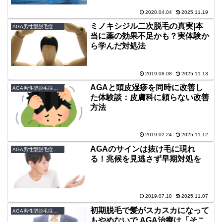
2020.04.04
2025.11.19
ミノキシジル二次脱毛の真実|本
AGA男性型脱毛症克服論
当に薬の効果不足かも？実体験か
ら学んだ対処法
2019.08.08
2025.11.13
AGAと頭皮湿疹を同時に改善し
AGA男性型脱毛症克服論
た体験談：皮膚科に頼らない改善
方法
2019.02.24
2025.11.12
AGAのサインは抜け毛に現れ
AGA男性型脱毛症克服論
る！兆候を見逃さず早期対処を
2019.07.18
2025.11.07
初期脱毛で髪がスカスカになって
AGA男性型脱毛症克服論
もやめないで AGA治療は「そこ