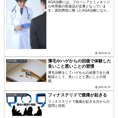
AGA治療には、プロペシアとミノキシジ
ル外用薬の医薬品が定番となっていま
す。原則男性に限ったAGA治療になり、
女性はプロペシアを使うことができない
縛りもありますが、これが基本です。最
近ではミノキシジルを内服する治療を受
けている人が増えていま...
2019.02.11
薄毛やハゲからの回復で体験した
AGA治療について
良いこと悪いことの習慣
薄毛治療をしてハゲからの改善できた体
験談として、良いことと悪いことの習
慣。
2021.01.15
フィナステリドで腹痛が起きる
AGA治療について
フィナステリドで腹痛が起きる方からの
質問と回答。