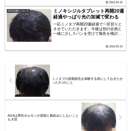
2023.04.24
ミノキシジルタブレット再開20週
AGA治療について
経過やっぱり光の加減で変わる
一応ミノタブ再開20週経過で一区切りと
させていただきます。今後は別の企画と
一緒に少しスパンを空けて報告を検討し
ています。今後もAGA治療回復の目安や
参考のために記事を書いていきますの
2019.05.23
で、よろしくお願い致します。では区切
りのミノタブ再開後20...
ミノタブの初期脱毛を体験する前にしておきたか
った3つのこと
AGAは男性ホルモンが原因と鵜呑みにしないこと
も大切