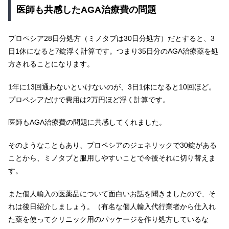
医師も共感したAGA治療費の問題
プロペシア28日分処方（ミノタブは30日分処方）だとすると、3
日1休になると7錠浮く計算です。つまり35日分のAGA治療薬を処
方されることになります。
1年に13回通わないといけないのが、3日1休になると10回ほど。
プロペシアだけで費用は2万円ほど浮く計算です。
医師もAGA治療費の問題に共感してくれました。
そのようなこともあり、プロペシアのジェネリックで30錠がある
ことから、ミノタブと服用しやすいことで今後それに切り替えま
す。
また個人輸入の医薬品について面白いお話を聞きましたので、そ
れは後日紹介しましょう。（有名な個人輸入代行業者から仕入れ
た薬を使ってクリニック用のパッケージを作り処方しているな