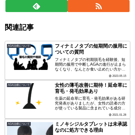
関連記事
フィナミノタブの短期間の服用に
AGA治療について
ついての質問
フィナミノタブの初期脱毛を経験後、短
期間の服用で中断しAGAの進行が止まら
なくなり、なんとか食い止めたい方から
の質問。
2023.05.15
女性の薄毛改善に期待！延命草に
AGA治療について
育毛・発毛効果あり
生薬の延命草に育毛・発毛効果がある研
究発表がありましたが、女性の読者の方
が使っている製品に含まれている成分で
した。
2021.01.28
ミノキシジルタブレットは未承認
AGA治療について
なのに処方できる理由